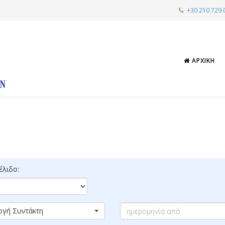
+30 210 729 
ΑΡΧΙΚΉ
λιδο:
ογή Συντάκτη