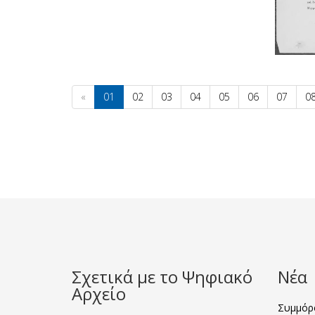
«
01
02
03
04
05
06
07
0
Σχετικά με το Ψηφιακό
Νέα
Αρχείο
Συμμόρφ