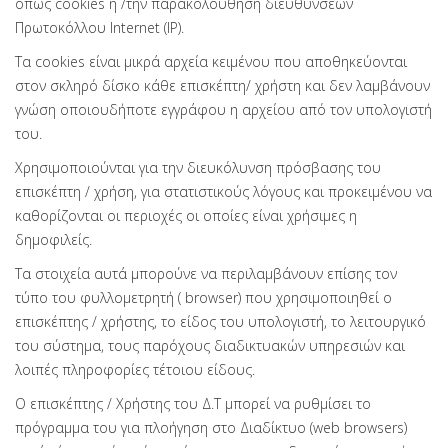
όπως cookies η /την παρακολούθηση διευθύνσεων
Πρωτοκόλλου Internet (IP).
Τα cookies είναι μικρά αρχεία κειμένου που αποθηκεύονται
στον σκληρό δίσκο κάθε επισκέπτη/ χρήστη και δεν λαμβάνουν
γνώση οποιουδήποτε εγγράφου η αρχείου από τον υπολογιστή
του.
Χρησιμοποιούνται για την διευκόλυνση πρόσβασης του
επισκέπτη / χρήση, για στατιστικούς λόγους και προκειμένου να
καθορίζονται οι περιοχές οι οποίες είναι χρήσιμες η
δημοφιλείς.
Τα στοιχεία αυτά μπορούνε να περιλαμβάνουν επίσης τον
τύπο του φυλλομετρητή ( browser) που χρησιμοποιηθεί ο
επισκέπτης / χρήστης, το είδος του υπολογιστή, το λειτουργικό
του σύστημα, τους παρόχους διαδικτυακών υπηρεσιών και
λοιπές πληροφορίες τέτοιου είδους.
Ο επισκέπτης / Χρήστης του Δ.Τ μπορεί να ρυθμίσει το
πρόγραμμα του για πλοήγηση στο Διαδίκτυο (web browsers)