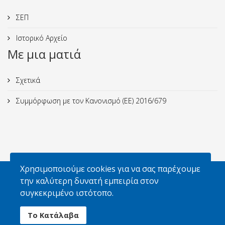
ΣΕΠ
Ιστορικό Αρχείο
Με μια ματιά
Σχετικά
Συμμόρφωση με τον Κανονισμό (ΕΕ) 2016/679
Χρησιμοποιούμε cookies για να σας παρέχουμε
Απαγορεύεται η αναπαραγωγή φωτογραφιών
την καλύτερη δυνατή εμπειρία στον
χωρίς την έγγραφη άδεια του Σ.Ε.Π. και των
συγκεκριμένο ιστότοπο.
κατόχων δικαιωμάτων
Το Κατάλαβα
© 2026 Σώμα Ελλήνων Προσκόπων. All Rights Reserved.