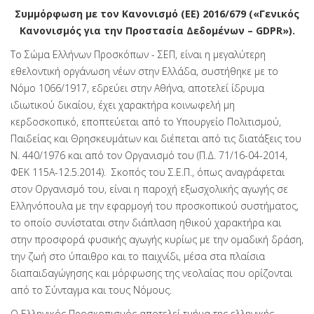
Συμμόρφωση με τον Κανονισμό (ΕΕ) 2016/679 («Γενικός
Κανονισμός για την Προστασία Δεδομένων – GDPR»).
Το Σώμα Ελλήνων Προσκόπων - ΣΕΠ, είναι η μεγαλύτερη
εθελοντική οργάνωση νέων στην Ελλάδα, συστήθηκε με το
Νόμο 1066/1917, εδρεύει στην Αθήνα, αποτελεί ίδρυμα
ιδιωτικού δικαίου, έχει χαρακτήρα κοινωφελή μη
κερδοσκοπικό, εποπτεύεται από το Υπουργείο Πολιτισμού,
Παιδείας και Θρησκευμάτων και διέπεται από τις διατάξεις του
Ν. 440/1976 και από τον Οργανισμό του (Π.Δ. 71/16-04-2014,
ΦΕΚ 115Α-12.5.2014). Σκοπός του Σ.Ε.Π., όπως αναγράφεται
στον Οργανισμό του, είναι η παροχή εξωσχολικής αγωγής σε
Ελληνόπουλα με την εφαρμογή του προσκοπικού συστήματος,
το οποίο συνίσταται στην διάπλαση ηθικού χαρακτήρα και
στην προσφορά φυσικής αγωγής κυρίως με την ομαδική δράση,
την ζωή στο ύπαιθρο και το παιχνίδι, μέσα στα πλαίσια
διαπαιδαγώγησης και μόρφωσης της νεολαίας που ορίζονται
από το Σύνταγμα και τους Νόμους.
Ο Ελληνικός Προσκοπισμός αποτελεί τμήμα της ελληνικής