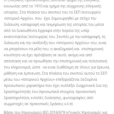
κοινωνίας από το 1910 και τμήμα της σύγχρονης ελληνικής
ιστορίας. Στα πλαίσια του σκοπού του το ΣΕΠ λειτουργείο
«Ιστορικό Αρχείο», που έχει δημιουργηθεί με στόχο την
διάσωση, καταγραφή και τεκμηρίωση της ιστορίας του μέσα
από τα διασωθέντα έγγραφα στην πορεία της υπέρ
εκατονταετίας λειτουργίας του. Σκοπός με την καταγραφή, τη
διάσωση και την ανάδειξη του «Ιστορικού Αρχείου» του, ειναι
να μπορέσουν τα μέλη του, η ακαδημαϊκή και επιστημονική
κοινότητα να έχει πρόσβαση σε αυτό, ακόμη και από
απόσταση και να προωθήσει την επιστημονική και πολιτιστική
του κληρονομιά, ώστε να ειναι διαθέσιμη σε όλους για έρευνα,
μάθηση και έμπνευση. Στα πλαίσια του σκοπού αυτού το ΣΕΠ
μέσω του «Ιστορικού Αρχείου» επεξεργάζεται δεδομένα
προσωπικού χαρακτήρα που έχει συλλέξει διαχρονικά δια της
δραστηριότητάς του (προσωπικά στοιχεία, προσκοπική
δραστηριότητα, εντολές διοίκησης, φωτογραφίες από
συμμετοχές σε πρσκοπικές δράσεις κ.λ.π)
Βάσει του Κανονισμού (ΕΕ) 2016/679 («Γενικός Κανονισμός για