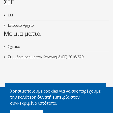
ΣΕΠ
ΣΕΠ
Ιστορικό Αρχείο
Με μια ματιά
Σχετικά
Συμμόρφωση με τον Κανονισμό (ΕΕ) 2016/679
Χρησιμοποιούμε cookies για να σας παρέχουμε
Απαγορεύεται η αναπαραγωγή φωτογραφιών
την καλύτερη δυνατή εμπειρία στον
χωρίς την έγγραφη άδεια του Σ.Ε.Π. και των
συγκεκριμένο ιστότοπο.
κατόχων δικαιωμάτων