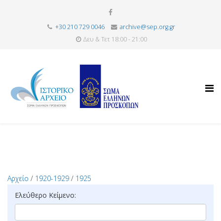
+30 210 729 0046
archive@sep.org.gr
Δευ & Τετ 18:00 - 21:00
Αρχείο
/
1920-1929
/
1925
Ελεύθερο Κείμενο: