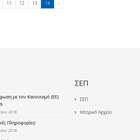
11
12
13
14
»
ΣΕΠ
ωση με τον Κανονισμό (ΕΕ)
ΣΕΠ
9
Ιστορικό Αρχείο
ρίου 2018
κές Πληροφορίες!
ρίου 2018