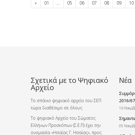
«
01
…
05
06
07
08
09
10
Σχετικά με το Ψηφιακό
Νέα
Αρχείο
Συμμόρφ
Το σπάνιο ψηφιακό αρχείο του ΣΕΠ
2016/67
τώρα διαθέσιμο σε όλους
16 Νοεμβ
Το ψηφιακό Αρχείο του Σώματος
Σημαντι
Ελλήνων Προσκόπων (Σ.Ε.Π) έχει την
05 Νοεμβ
ονομασία «Ησαΐας Γ. Ησαΐας», προς