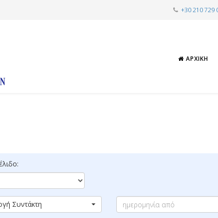
+30 210 729 
ΑΡΧΙΚΉ
λιδο:
ογή Συντάκτη