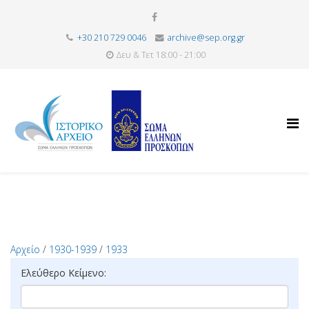
+30 210 729 0046
archive@sep.org.gr
Δευ & Τετ 18:00 - 21:00
Αρχείο
/
1930-1939
/
1933
Ελεύθερο Κείμενο: