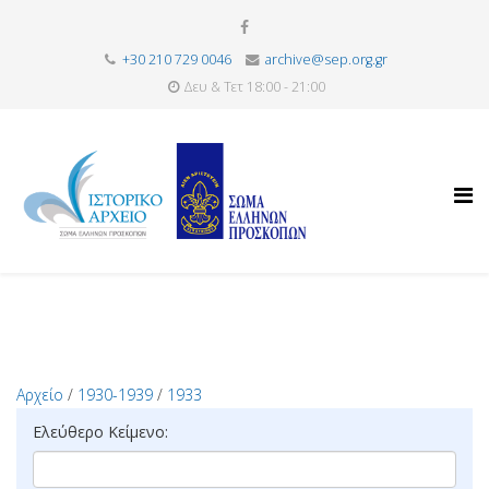
+30 210 729 0046
archive@sep.org.gr
Δευ & Τετ 18:00 - 21:00
Αρχείο
/
1930-1939
/
1933
Ελεύθερο Κείμενο: