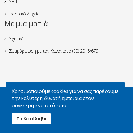
ΣΕΠ
Ιστορικό Αρχείο
Με μια ματιά
Σχετικά
Συμμόρφωση με τον Κανονισμό (ΕΕ) 2016/679
Χρησιμοποιούμε cookies για να σας παρέχουμε
Απαγορεύεται η αναπαραγωγή φωτογραφιών
την καλύτερη δυνατή εμπειρία στον
χωρίς την έγγραφη άδεια του Σ.Ε.Π. και των
συγκεκριμένο ιστότοπο.
κατόχων δικαιωμάτων
Το Κατάλαβα
© 2026 Σώμα Ελλήνων Προσκόπων. All Rights Reserved.
Powered By
GOZEN HOST LLC