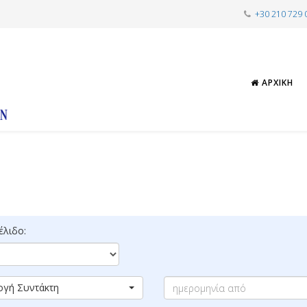
+30 210 729 
ΑΡΧΙΚΉ
λιδο:
ογή Συντάκτη