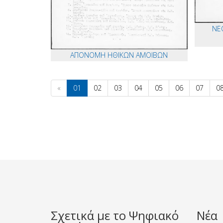
ΝΕ
ΑΠΟΝΟΜΗ ΗΘΙΚΩΝ ΑΜΟΙΒΩΝ
«
01
02
03
04
05
06
07
0
Σχετικά με το Ψηφιακό
Νέα