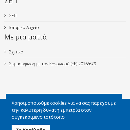
ΣΕΠ
ΣΕΠ
Ιστορικό Αρχείο
Με μια ματιά
Σχετικά
Συμμόρφωση με τον Κανονισμό (ΕΕ) 2016/679
Χρησιμοποιούμε cookies για να σας παρέχουμε
Απαγορεύεται η αναπαραγωγή φωτογραφιών
την καλύτερη δυνατή εμπειρία στον
χωρίς την έγγραφη άδεια του Σ.Ε.Π. και των
συγκεκριμένο ιστότοπο.
κατόχων δικαιωμάτων
Το Κατάλαβα