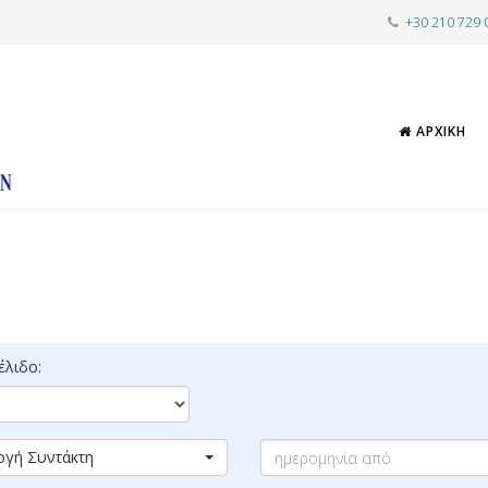
+30 210 729 
ΑΡΧΙΚΉ
λιδο:
ογή Συντάκτη