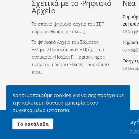
Σχετικά με το Ψηφιακό
Νέα
Αρχείο
Συμμόρφ
Το σπάνιο ψηφιακό αρχείο του ΣΕΠ
2016/67
τώρα διαθέσιμο σε όλους
16 Νοεμβ
Το ψηφιακό Αρχείο του Σώματος
Σημαντι
Ελλήνων Προσκόπων (Σ.Ε.Π) έχει την
05 Νοεμβ
ονομασία «Ησαΐας Γ. Ησαΐας», προς
Οδηγίες
τιμήν του πρώτου Έλληνα Προσκόπου
03 Οκτωβ
που..
Χρησιμοποιούμε cookies για να σας παρέχουμε
την καλύτερη δυνατή εμπειρία στον
συγκεκριμένο ιστότοπο.
Απαγορεύεται η αναπαραγωγή 
Το Κατάλαβα
© 2026 