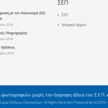
ΣΕΠ
ωση με τον Κανονισμό (ΕΕ)
ΣΕΠ
9
Ιστορικό Αρχείο
ρίου 2018
κές Πληροφορίες!
ρίου 2018
 Χρήσεως
ρίου 2018
φωτογραφιών χωρίς την έγγραφη άδεια του Σ.Ε.Π.
Σώμα Ελλήνων Προσκόπων. All Rights Reserved. Powered By
GOZEN H