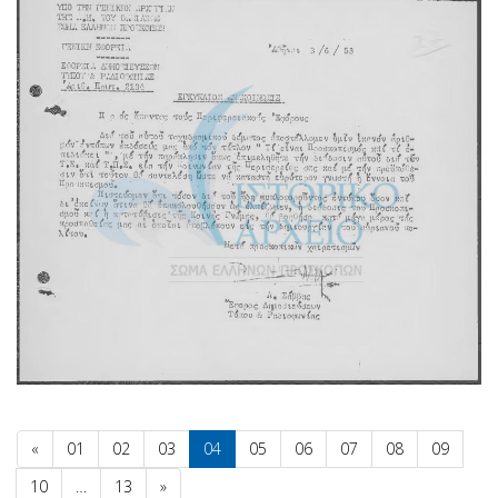
«
01
02
03
04
05
06
07
08
09
10
…
13
»