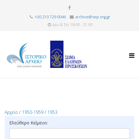
+30 210 729 0046
archive@sep.org.gr
Δευ & Τετ 18:00 - 21:00
Αρχείο
/
1950-1959
/
1953
Ελεύθερο Κείμενο: