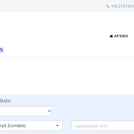
+30 210 729 
ΑΡΧΙΚΉ
λιδο:
ογή Συντάκτη