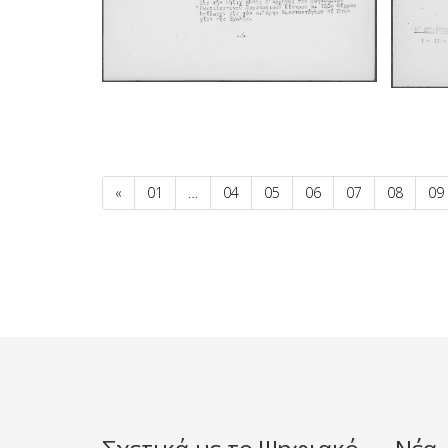
«
01
…
04
05
06
07
08
09