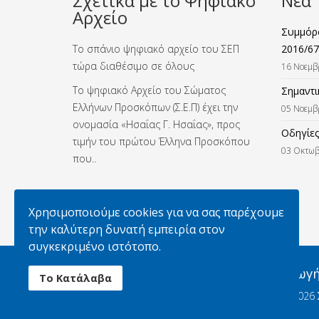
Σχετικά με το Ψηφιακό
Νέα
Αρχείο
Συμμόρφ
Το σπάνιο ψηφιακό αρχείο του ΣΕΠ
2016/67
τώρα διαθέσιμο σε όλους
16 Νοεμβ
Το ψηφιακό Αρχείο του Σώματος
Σημαντι
Ελλήνων Προσκόπων (Σ.Ε.Π) έχει την
05 Νοεμβ
ονομασία «Ησαΐας Γ. Ησαΐας», προς
Οδηγίες
τιμήν του πρώτου Έλληνα Προσκόπου
03 Οκτωβ
που..
Χρησιμοποιούμε cookies για να σας παρέχουμε
την καλύτερη δυνατή εμπειρία στον
συγκεκριμένο ιστότοπο.
Απαγορεύεται η αναπαραγωγή 
Το Κατάλαβα
© 2026 