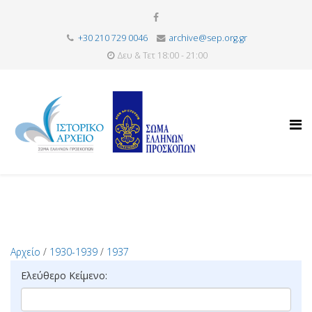
+30 210 729 0046
archive@sep.org.gr
Δευ & Τετ 18:00 - 21:00
Αρχείο
/
1930-1939
/
1937
Ελεύθερο Κείμενο: