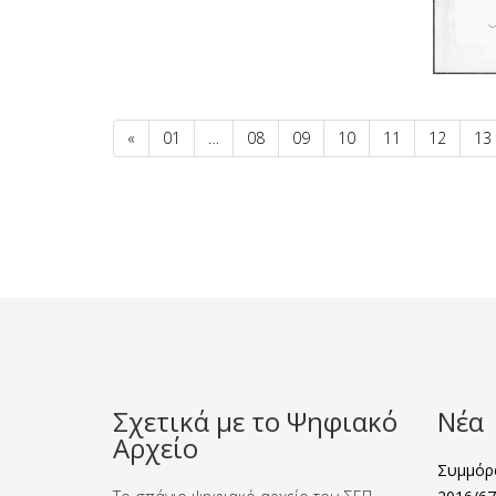
«
01
…
08
09
10
11
12
13
Σχετικά με το Ψηφιακό
Νέα
Αρχείο
Συμμόρφ