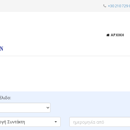
+30 210 729 
ΑΡΧΙΚΉ
λιδο:
ογή Συντάκτη