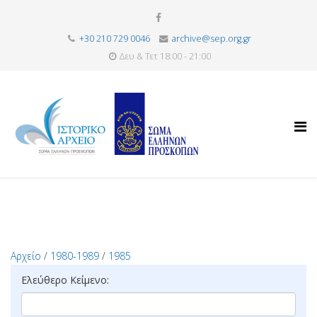
+30 210 729 0046
archive@sep.org.gr
Δευ & Τετ 18:00 - 21:00
Αρχείο
/
1980-1989
/
1985
Ελεύθερο Κείμενο: