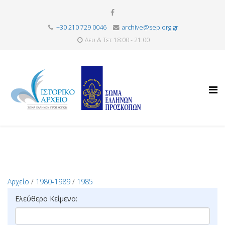
+30 210 729 0046
archive@sep.org.gr
Δευ & Τετ 18:00 - 21:00
Αρχείο
/
1980-1989
/
1985
Ελεύθερο Κείμενο: