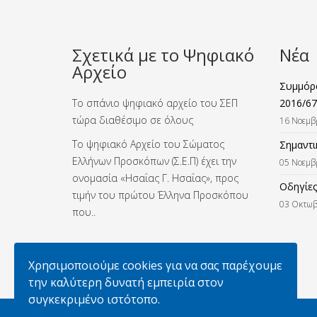
Σχετικά με το Ψηφιακό
Νέα
Αρχείο
Συμμόρφ
Το σπάνιο ψηφιακό αρχείο του ΣΕΠ
2016/67
τώρα διαθέσιμο σε όλους
16 Νοεμβ
Το ψηφιακό Αρχείο του Σώματος
Σημαντι
Ελλήνων Προσκόπων (Σ.Ε.Π) έχει την
05 Νοεμβ
ονομασία «Ησαΐας Γ. Ησαΐας», προς
Οδηγίες
τιμήν του πρώτου Έλληνα Προσκόπου
03 Οκτωβ
που..
Χρησιμοποιούμε cookies για να σας παρέχουμε
την καλύτερη δυνατή εμπειρία στον
συγκεκριμένο ιστότοπο.