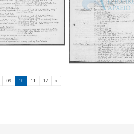
09
10
11
12
»