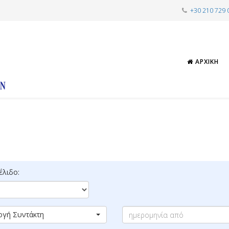
+30 210 729 
ΑΡΧΙΚΉ
λιδο:
ογή Συντάκτη