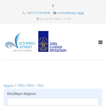
+30 210 729 0046
archive@sep.org.gr
Δευ & Τετ 18:00 - 21:00
Αρχείο
/
1950-1959
/
1952
Ελεύθερο Κείμενο: