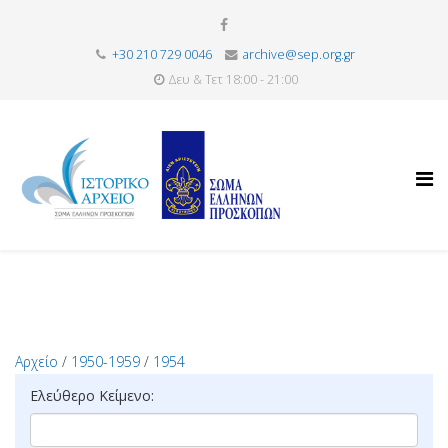
+30 210 729 0046
archive@sep.org.gr
Δευ & Τετ 18:00 - 21:00
Αρχείο
/
1950-1959
/
1954
Ελεύθερο Κείμενο: