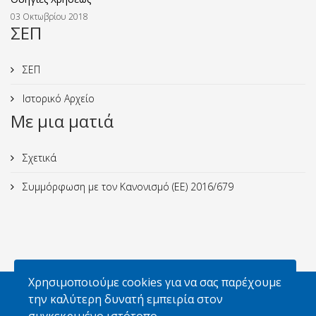
03 Οκτωβρίου 2018
ΣΕΠ
ΣΕΠ
Ιστορικό Αρχείο
Με μια ματιά
Σχετικά
Συμμόρφωση με τον Κανονισμό (ΕΕ) 2016/679
Χρησιμοποιούμε cookies για να σας παρέχουμε
Απαγορεύεται η αναπαραγωγή φωτογραφιών
την καλύτερη δυνατή εμπειρία στον
χωρίς την έγγραφη άδεια του Σ.Ε.Π. και των