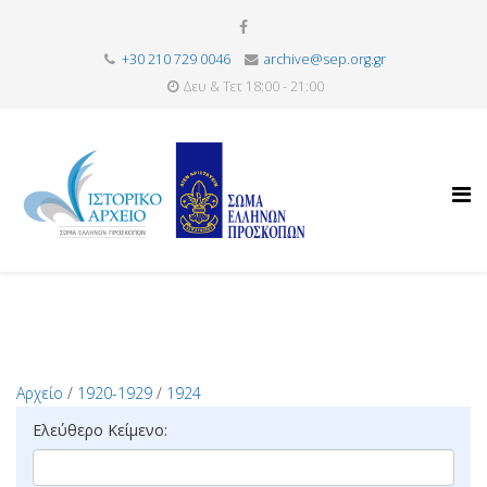
+30 210 729 0046
archive@sep.org.gr
Δευ & Τετ 18:00 - 21:00
Αρχείο
/
1920-1929
/
1924
Ελεύθερο Κείμενο: