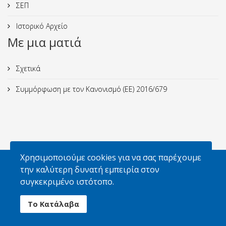
ΣΕΠ
Ιστορικό Αρχείο
Με μια ματιά
Σχετικά
Συμμόρφωση με τον Κανονισμό (ΕΕ) 2016/679
Χρησιμοποιούμε cookies για να σας παρέχουμε
Απαγορεύεται η αναπαραγωγή φωτογραφιών
την καλύτερη δυνατή εμπειρία στον
χωρίς την έγγραφη άδεια του Σ.Ε.Π. και των
συγκεκριμένο ιστότοπο.
κατόχων δικαιωμάτων
Το Κατάλαβα
© 2026 Σώμα Ελλήνων Προσκόπων. All Rights Reserved.
Powered By
GOZEN HOST LLC